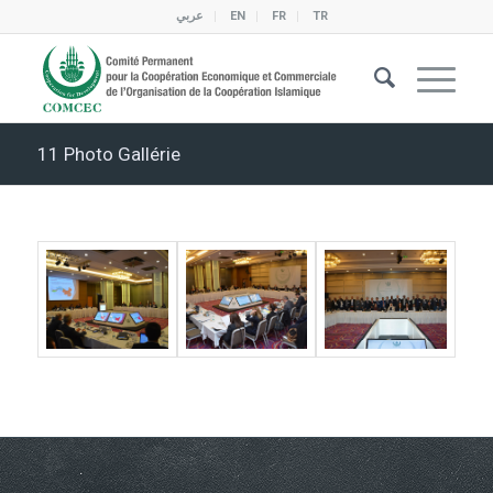
عربي
EN
FR
TR
11 Photo Gallérie