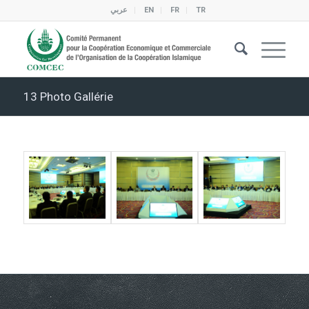
عربي
EN
FR
TR
13 Photo Gallérie