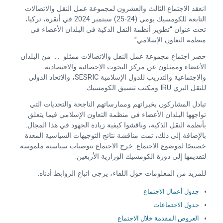
انعقد الاجتماع الثالث والعشرون لمجموعة عمل النقل والاتصالات
التابعة للكومسيك يومي (24-25) سبتمبر 2024 في أنقرة، تركيا،
تحت عنوان “تطوير أنظمة النقل الذكية في البلدان الأعضاء في
منظمة التعاون الإسلامي”.
حضر اجتماع مجموعة عمل النقل والاتصالات ممثلو … من البلدان
الأعضاء وممثلون عن مركز البحوث الإحصائية والاقتصادية
والاجتماعية والتدريب للدول الإسلامية SESRIC، والاتحاد الدولي
للنقل البري IRU ومكتب تنسيق الكومسيك.
تبادل المشاركون بخبراتهم وممارساتهم الناجحة والتحديات التي
تواجهها البلدان الأعضاء في منظمة التعاون الإسلامي فيما يتعلق
بأنظمة النقل الذكية، وناقشوا كيفية زيادة الجهود في هذا المجال.
بالإضافة إلى ذلك، تمت مناقشة نتائج التوجيهات السياسية المعدة
خصيصًا لموضوع الاجتماع. خرج الاجتماع بتوصيات سياسية ملموسة
لتقديمها إلى دورة الكومسيك الوزارية الأربعين.
للمزيد من المعلومات حول اللقاء، يرجى اتباع الروابط أدناه:
جدول أعمال الاجتماع
جدول الاجتماعات
العروض المقدمة خلال الاجتماع