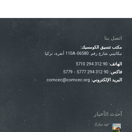
اتصل بنا
مكتب تنسيق الكومسيك:
نيكاتيبي شارع رقم: 110A-06580 أنقرة، تركيا
الهاتف:
90 312 294 5710
فاكس:
90 312 294 5777 - 5779
البريد الإلكتروني:
comcec@comcec.org
أحدث الأخبار
عيد مبارك