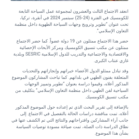
انعقد الاجتماع الثالث والعشرون لمجموعة عمل السياحة التابعة
للكومسيك في الفترة (24-25) سبتمبر 2024 في أنقرة، تركيا،
تحت عنوان “تطوير وترويج وجهات السياحة الطهوية داخل منظمة
التعاون الإسلامي”.
حضر هذا الاجتماع ممثلون عن 19 دولة عضواً. كما حضر الاجتماع
ممثلون عن مكتب تنسيق الكومسيك ومركز الأبحاث الإحصائية
والاقتصادية والاجتماعية والتدريب للدول الإسلامية SESRIC وبلدية
غازي عنتاب الكبرى.
وقد تبادل ممثلو الدول الأعضاء خبراتهم وإنجازاتهم والتحديات
المتعلقة بفنون الطهي في بلدانهم. كما تباحث المشاركون الموضوع
المذكور أعلاه، وقيموا دراسة بعنوان “تطوير وتمييز الوجهات
السياحية لفن الطهي داخل منظمة التعاون الإسلامي” بتكليف من
مكتب تنسيق الكومسيك.
بالإضافة إلى تقرير البحث الذي تم إعداده حول الموضوع المذكور
أعلاه، تمت مناقشة دراسات الحالة بالتفصيل في الاجتماع. إلى
جانب آراء المشاركين واقتراحاتهم والنتائج التي تم الكشف عنها في
نطاق الدراسة ذات الصلة، تمت صياغة مسودة توصيات السياسة
بشأن هذا الموضوع.