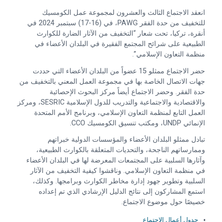
انعقد الاجتماع الثالث والعشرون لمجموعة عمل الكومسيك
للتخفيف من حدة الفقر PAWG، في (16-17) سبتمبر 2024 في
أنقرة، تركيا، تحت شعار “التخفيف من الآثار الضارة للكوارث
الطبيعية على شرائح المجتمع الفقيرة في البلدان الأعضاء في
منظمة التعاون الإسلامي”.
حضر الاجتماع ممثلو 15 عضواً من البلدان الأعضاء التي حددت
جهات الاتصال الخاصة بها في مجموعة العمل المعني بالتخفيف من
حدة الفقر. وحضر الاجتماع أيضاً مركز البحوث الإحصائية
والاقتصادية والاجتماعية والتدريب للدول الإسلامية SESRIC، ومركز
العمل التابع لمنظمة التعاون الإسلامي، وبرنامج الأمم المتحدة
الإنمائي UNDP، ومكتب تنسيق الكومسيك CCO.
تبادل ممثلو البلدان الأعضاء والمؤسسات الدولية خبراتهم
وممارساتهم الناجحة، والتحديات المتعلقة بالكوارث الطبيعية،
وآثارها السلبية على المجتمعات المعرضة لها في البلدان الأعضاء
في منظمة التعاون الإسلامي. وناقشوا كيفية التخفيف من الآثار
السلبية وتطوير جهود إدارة مخاطر الكوارث وبرامجها. وكذلك،
استمع المشاركون إلى نتائج الدليل الإرشادي الذي تم إعداده
خصيصًا حول موضوع الاجتماع.
جدول أعمال الاجتماع