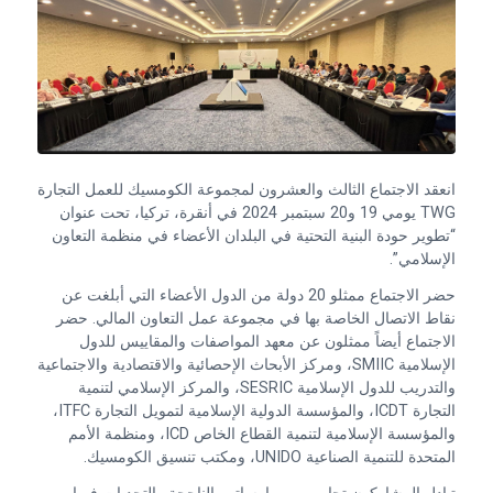
انعقد الاجتماع الثالث والعشرون لمجموعة الكومسيك للعمل التجارة
TWG يومي 19 و20 سبتمبر 2024 في أنقرة، تركيا، تحت عنوان
“تطوير حودة البنية التحتية في البلدان الأعضاء في منظمة التعاون
الإسلامي”.
حضر الاجتماع ممثلو 20 دولة من الدول الأعضاء التي أبلغت عن
نقاط الاتصال الخاصة بها في مجموعة عمل التعاون المالي. حضر
الاجتماع أيضاً ممثلون عن معهد المواصفات والمقاييس للدول
الإسلامية SMIIC، ومركز الأبحاث الإحصائية والاقتصادية والاجتماعية
والتدريب للدول الإسلامية SESRIC، والمركز الإسلامي لتنمية
التجارة ICDT، والمؤسسة الدولية الإسلامية لتمويل التجارة ITFC،
والمؤسسة الإسلامية لتنمية القطاع الخاص ICD، ومنظمة الأمم
المتحدة للتنمية الصناعية UNIDO، ومكتب تنسيق الكومسيك.