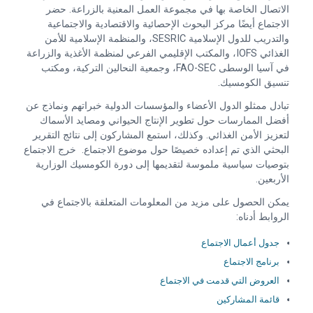
الاتصال الخاصة بها في مجموعة العمل المعنية بالزراعة. حضر
الاجتماع أيضًا مركز البحوث الإحصائية والاقتصادية والاجتماعية
والتدريب للدول الإسلامية SESRIC، والمنظمة الإسلامية للأمن
الغذائي IOFS، والمكتب الإقليمي الفرعي لمنظمة الأغذية والزراعة
في آسيا الوسطى FAO-SEC، وجمعية النحالين التركية، ومكتب
تنسيق الكومسيك.
تبادل ممثلو الدول الأعضاء والمؤسسات الدولية خبراتهم ونماذج عن
أفضل الممارسات حول تطوير الإنتاج الحيواني ومصايد الأسماك
لتعزيز الأمن الغذائي. وكذلك، استمع المشاركون إلى نتائج التقرير
البحثي الذي تم إعداده خصيصًا حول موضوع الاجتماع. خرج الاجتماع
بتوصيات سياسية ملموسة لتقديمها إلى دورة الكومسيك الوزارية
الأربعين.
يمكن الحصول على مزيد من المعلومات المتعلقة بالاجتماع في
الروابط أدناه:
جدول أعمال الاجتماع
برنامج الاجتماع
العروض التي قدمت في الاجتماع
قائمة المشاركين