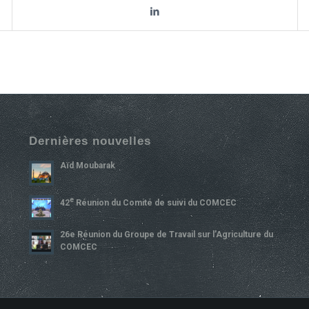
Dernières nouvelles
Aïd Moubarak
E
42
Réunion du Comité de suivi du COMCEC
26e Réunion du Groupe de Travail sur l’Agriculture du
COMCEC