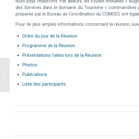
leurs pays respectifs. Par ailleurs, les Etudes intitulées «
des Services dans le domaine du Tourisme » commandées p
préparée par le Bureau de Coordination du COMCEC ont égal
Pour de plus amples informations concernant la réunion, suive
Ordre du jour de la Réunion
Programme de la Réunion
Présentations faites lors de la Réunion
Photos
3ème Réunion du Groupe de Travail
Publications
du COMCEC sur la Lutte contre la
Pauvre...
Liste des participants