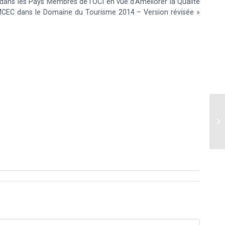
 dans les Pays Membres de l’OCI en vue d’Améliorer la Qualité
CEC dans le Domaine du Tourisme 2014 – Version révisée »
4è
du