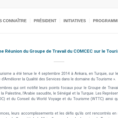
S CONNAÎTRE
PRÉSIDENT
INITIATIVES
PROGRAMM
e Réunion du Groupe de Travail du COMCEC sur le Tour
risme a été tenue le 4 septembre 2014 à Ankara, en Turquie, sur l
d’Améliorer la Qualité des Services dans le domaine du Tourisme ».
res qui ont notifié leurs points focaux pour le Groupe de Travail sur
n, la Palestine, l’Arabie saoudite, le Sénégal et la Turquie. Les Re
) et du Conseil du World Voyage et du Tourisme (WTTC) ainsi que d
riences, leurs accomplissements et les défis qu’ils ont rencontrés 