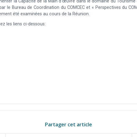
 Augmenter la Capacité de la Main d’œuvre dans le domaine du Tourisme
ar le Bureau de Coordination du COMCEC et « Perspectives du COM
ement été examinées au cours de la Réunion.
z les liens ci-dessous:
Partager cet article