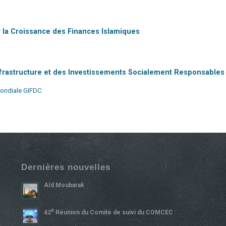
ur la Croissance des Finances Islamiques
’Infrastructure et des Investissements Socialement Responsables
Mondiale GIFDC
Dernières nouvelles
Aïd Moubarak
E
42
Réunion du Comité de suivi du COMCEC