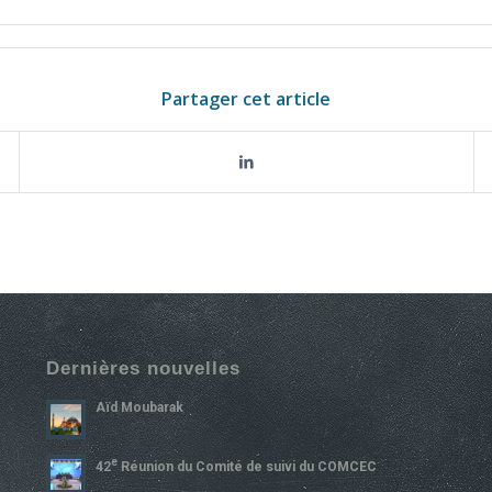
Partager cet article
Dernières nouvelles
Aïd Moubarak
E
42
Réunion du Comité de suivi du COMCEC