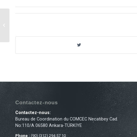
8ème Réunion du Groupe de Travail
du COMCEC sur la Lutte Contre la
Pauvre...
Contactez-nous
Contactez-nous:
Bureau de Coordination du COMCEC Necatibey Cad.
No:110/A 06580 Ankara-TÜRKİYE
Phone :
(90) (312) 294 57 10