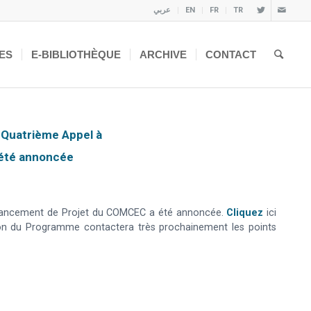
عربي
EN
FR
TR
ES
E-BIBLIOTHÈQUE
ARCHIVE
CONTACT
u Quatrième Appel à
 été annoncée
 Financement de Projet du COMCEC a été annoncée.
Cliquez
ici
tion du Programme contactera très prochainement les points