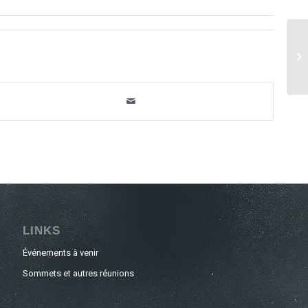
32
CO
20
LINKS
Événements à venir
Sommets et autres réunions