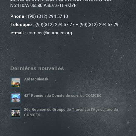
No:110/A 06580 Ankara-TÜRKİYE
Phone :
(90) (312) 294 57 10
Télécopie :
(90)(312) 294 57 77 – (90)(312) 294 57 79
e-mail :
comcec@comcec.org
Dernières nouvelles
Aïd Moubarak
E
42
Réunion du Comité de suivi du COMCEC
26e Réunion du Groupe de Travail sur l’Agriculture du
COMCEC