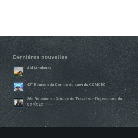
Dernières nouvelles
Aïd Moubarak
E
42
Réunion du Comité de suivi du COMCEC
26e Réunion du Groupe de Travail sur l’Agriculture du
COMCEC