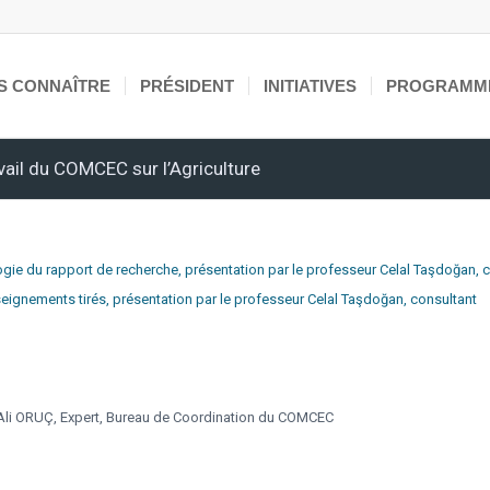
S CONNAÎTRE
PRÉSIDENT
INITIATIVES
PROGRAMM
ail du COMCEC sur l’Agriculture
ogie du rapport de recherche, présentation par le professeur Celal Taşdoğan, 
seignements tirés, présentation par le professeur Celal Taşdoğan, consultant
 Ali ORUÇ, Expert, Bureau de Coordination du COMCEC