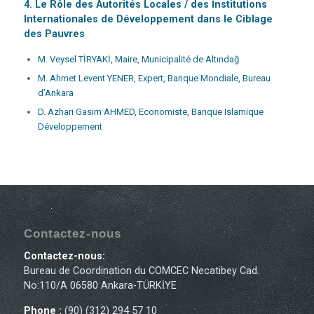
4.
Le Rôle des Autorités Locales / des İnstitutions
Internationales de Développement dans le Ciblage
des Pauvres
M. Veysel TİRYAKİ, Maire, Municipalité de Altındağ
M. Ahmet Levent YENER, Expert, Banque Mondiale, Bureau
d’Ankara
D. Azhari Gasım AHMED, Economiste, Banque Islamique
Développement
Contactez-nous
Contactez-nous:
Bureau de Coordination du COMCEC Necatibey Cad.
No:110/A 06580 Ankara-TÜRKİYE
Phone :
(90) (312) 294 57 10