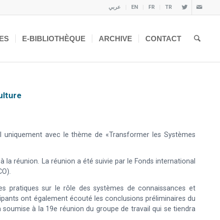
عربي
EN
FR
TR
ES
E-BIBLIOTHÈQUE
ARCHIVE
CONTACT
ulture
uel uniquement avec le thème de «Transformer les Systèmes
à la réunion. La réunion a été suivie par le Fonds international
CO).
es pratiques sur le rôle des systèmes de connaissances et
ipants ont également écouté les conclusions préliminaires du
 soumise à la 19e réunion du groupe de travail qui se tiendra