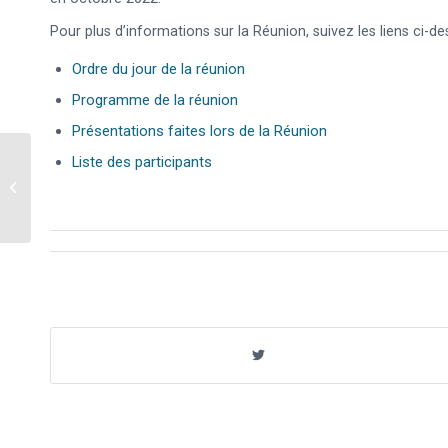
Pour plus d’informations sur la Réunion, suivez les liens ci-de
Ordre du jour de la réunion
Programme de la réunion
Présentations faites lors de la Réunion
Ème
Liste des participants
18
Réunion du
Groupe de Travail du
COMCEC sur les
Transports...