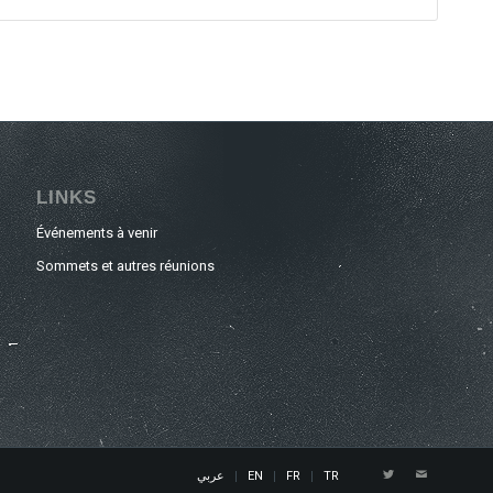
LINKS
Événements à venir
Sommets et autres réunions
عربي
EN
FR
TR