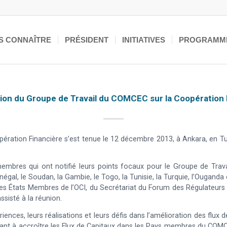
S CONNAÎTRE
PRÉSIDENT
INITIATIVES
PROGRAMM
ion du Groupe de Travail du COMCEC sur la Coopération 
ération Financière s’est tenue le 12 décembre 2013, à Ankara, en T
embres qui ont notifié leurs points focaux pour le Groupe de Travail
énégal, le Soudan, la Gambie, le Togo, la Tunisie, la Turquie, l’Ougan
s États Membres de l’OCI, du Secrétariat du Forum des Régulateur
ssisté à la réunion.
nces, leurs réalisations et leurs défis dans l’amélioration des flux
 visant à accroître les Flux de Capitaux dans les Pays membres du