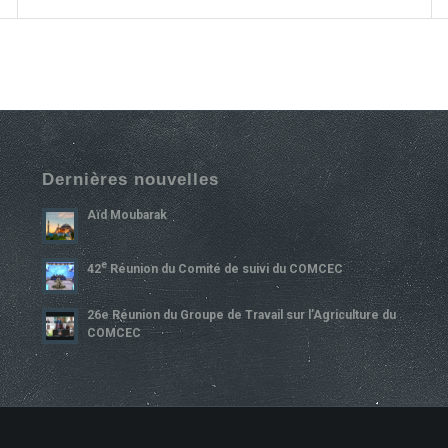
Dernières nouvelles
Aïd Moubarak
E
42
Réunion du Comité de suivi du COMCEC
26e Réunion du Groupe de Travail sur l’Agriculture du
COMCEC