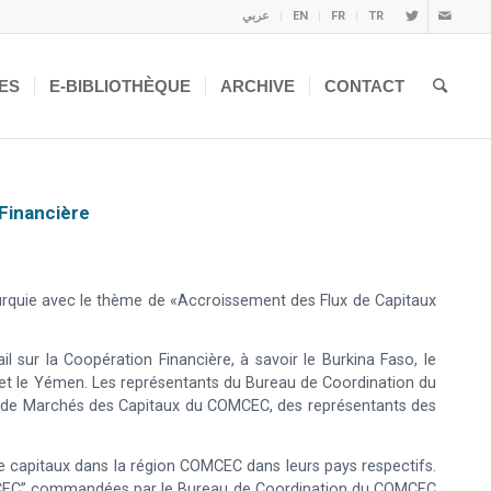
عربي
EN
FR
TR
ES
E-BIBLIOTHÈQUE
ARCHIVE
CONTACT
Financière
urquie avec le thème de «Accroissement des Flux de Capitaux
 sur la Coopération Financière, à savoir le Burkina Faso, le
da et le Yémen. Les représentants du Bureau de Coordination du
s de Marchés des Capitaux du COMCEC, des représentants des
 de capitaux dans la région COMCEC dans leurs pays respectifs.
 COMCEC” commandées par le Bureau de Coordination du COMCEC