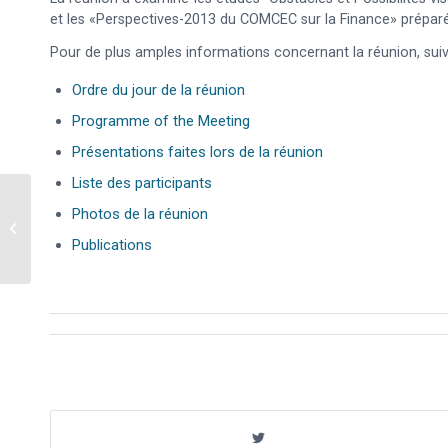
et les «Perspectives-2013 du COMCEC sur la Finance» prépar
Pour de plus amples informations concernant la réunion, suive
Ordre du jour de la réunion
Programme of the Meeting
Présentations faites lors de la réunion
Liste des participants
Photos de la réunion
2ème Réunion du Groupe de Travail
du COMCEC sur le Commerce
Publications