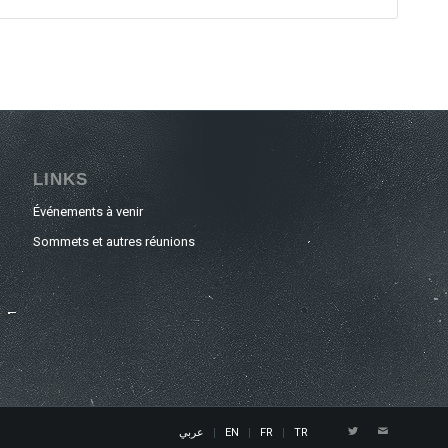
LINKS
Événements à venir
Sommets et autres réunions
عربي
EN
FR
TR