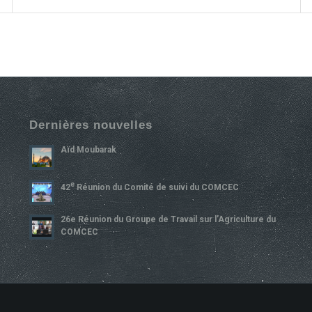
Dernières nouvelles
Aïd Moubarak
E
42
Réunion du Comité de suivi du COMCEC
26e Réunion du Groupe de Travail sur l’Agriculture du
COMCEC