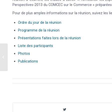
Perspectives-2013 du COMCEC sur le Commerce » préparées 
Pour de plus amples informations sur la réunion, suivez les li
Ordre du jour de la réunion
Programme de la réunion
Présentations faites lors de la réunion
Liste des participants
Photos
La 1ère Réunion du Groupe de Travail
du COMCEC sur l’Agriculture
Publications