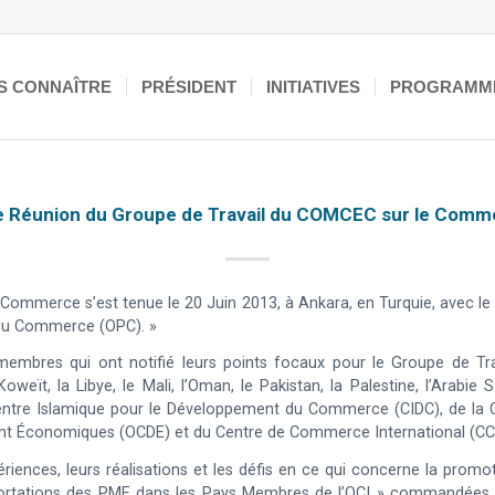
S CONNAÎTRE
PRÉSIDENT
INITIATIVES
PROGRAMM
e Réunion du Groupe de Travail du COMCEC sur le Comm
Commerce s’est tenue le 20 Juin 2013, à Ankara, en Turquie, avec le
 du Commerce (OPC). »
 membres qui ont notifié leurs points focaux pour le Groupe de Tra
e Koweït, la Libye, le Mali, l’Oman, le Pakistan, la Palestine, l’Arab
ntre Islamique pour le Développement du Commerce (CIDC), de la Ch
ent Économiques (OCDE) et du Centre de Commerce International (CCI
iences, leurs réalisations et les défis en ce qui concerne la promo
portations des PME dans les Pays Membres de l’OCI » commandées 