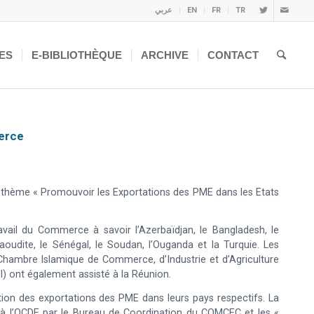
عربي
EN
FR
TR
ES
E-BIBLIOTHÈQUE
ARCHIVE
CONTACT
erce
 thème « Promouvoir les Exportations des PME dans les Etats
vail du Commerce à savoir l’Azerbaïdjan, le Bangladesh, le
ie Saoudite, le Sénégal, le Soudan, l’Ouganda et la Turquie. Les
ambre Islamique de Commerce, d’Industrie et d’Agriculture
) ont également assisté à la Réunion.
tion des exportations des PME dans leurs pays respectifs. La
à l’OCDE par le Bureau de Coordination du COMCEC et les «