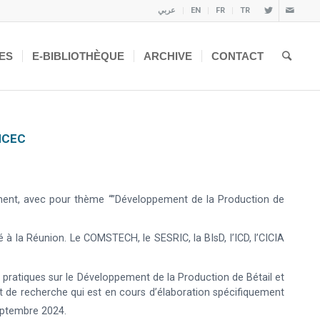
عربي
EN
FR
TR
ES
E-BIBLIOTHÈQUE
ARCHIVE
CONTACT
OMCEC
uement, avec pour thème “”Développement de la Production de
é à la Réunion. Le COMSTECH, le SESRIC, la BIsD, l’ICD, l’CICIA
 pratiques sur le Développement de la Production de Bétail et
rt de recherche qui est en cours d’élaboration spécifiquement
eptembre 2024.