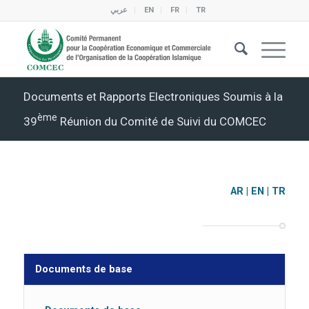
عربي
EN
FR
TR
Documents et Rapports Electroniques Soumis à la
Ème
39
Réunion du Comité de Suivi du COMCEC
AR
|
EN
|
TR
Documents de base