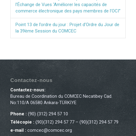
l’Échange de Vues ‘Améliorer les capacités de
commerce électronique des pays membres de l’OCI’’
Point 13 de l’ordre du jour : Projet d’Ordre du Jour de
la 39ème Session du COMCEC
Contactez-nous
Contactez-nous:
Bureau de Coordination du COMCEC Necatibey Cad.
No:110/A 06580 Ankara-TÜRKİYE
Phone :
(90) (312) 294 57 10
Télécopie :
(90)(312) 294 57 77 – (90)(312) 294 57 79
e-mail :
comcec@comcec.org