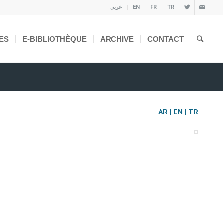
عربي
EN
FR
TR
ES
E-BIBLIOTHÈQUE
ARCHIVE
CONTACT
AR | EN | TR