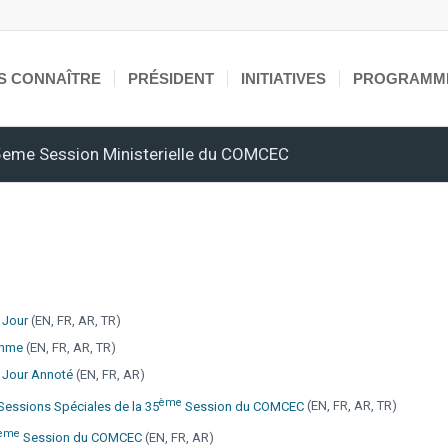
S CONNAÎTRE
PRÉSIDENT
INITIATIVES
PROGRAMM
5eme Session Ministerielle du COMCEC
 Jour
(EN, FR, AR, TR)
amme
(EN, FR, AR, TR)
u Jour Annoté
(EN, FR, AR)
Ème
essions Spéciales de la 35
Session du COMCEC
(EN, FR, AR, TR)
Ème
Session du COMCEC
(EN, FR, AR)