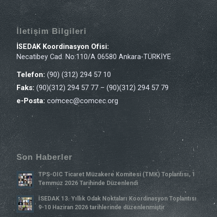
İletişim Bilgileri
İSEDAK Koordinasyon Ofisi:
Necatibey Cad. No:110/A 06580 Ankara-TÜRKİYE
Telefon:
(90) (312) 294 57 10
Faks:
(90)(312) 294 57 77 – (90)(312) 294 57 79
e-Posta:
comcec@comcec.org
Son Haberler
TPS-OIC Ticaret Müzakere Komitesi (TMK) Toplantısı, 1
Temmuz 2026 Tarihinde Düzenlendi
İSEDAK 13. Yıllık Odak Noktaları Koordinasyon Toplantısı
9-10 Haziran 2026 tarihlerinde düzenlenmiştir