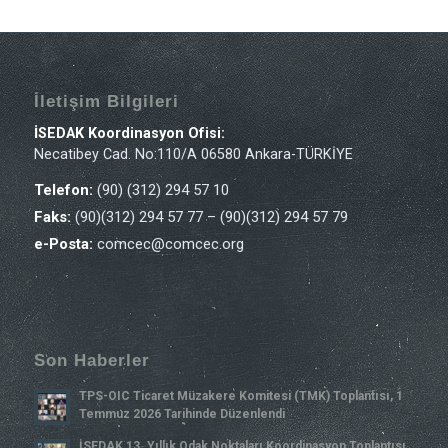
İletişim Bilgileri
İSEDAK Koordinasyon Ofisi:
Necatibey Cad. No:110/A 06580 Ankara-TÜRKİYE
Telefon:
(90) (312) 294 57 10
Faks:
(90)(312) 294 57 77 – (90)(312) 294 57 79
e-Posta:
comcec@comcec.org
Son Haberler
TPS-OIC Ticaret Müzakere Komitesi (TMK) Toplantısı, 1
Temmuz 2026 Tarihinde Düzenlendi
İSEDAK 13. Yıllık Odak Noktaları Koordinasyon Toplantısı