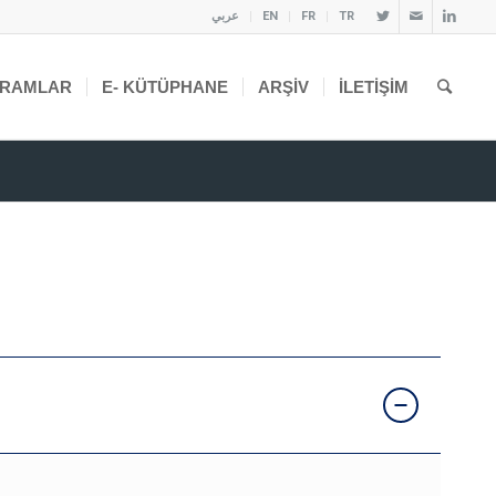
عربي
EN
FR
TR
RAMLAR
E- KÜTÜPHANE
ARŞIV
İLETIŞIM