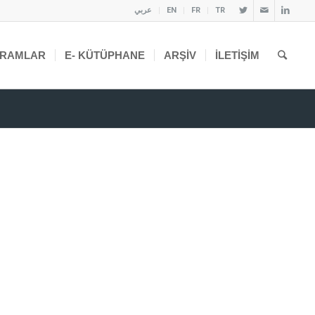
عربي
EN
FR
TR
RAMLAR
E- KÜTÜPHANE
ARŞIV
İLETIŞIM