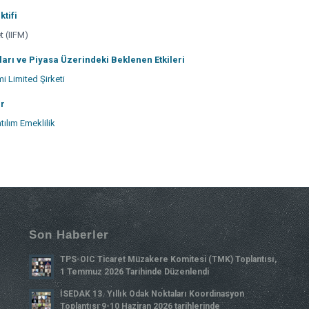
ktifi
t (IIFM)
arı ve Piyasa Üzerindeki Beklenen Etkileri
 Limited Şirketi
er
ılım Emeklilik
Son Haberler
TPS-OIC Ticaret Müzakere Komitesi (TMK) Toplantısı,
1 Temmuz 2026 Tarihinde Düzenlendi
İSEDAK 13. Yıllık Odak Noktaları Koordinasyon
Toplantısı 9-10 Haziran 2026 tarihlerinde