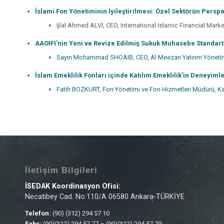
İslami Fon Yönetiminin İyileştirilmesi: Özel Sektörün Perspe
Ijlal Ahmed ALVI, CEO, International Islamic Financial Marke
AAOIFI’nin Yeni ve Revize Edilmiş Sukuk Muhasebe Standartl
Sayın Mohammad SHOAIB, CEO, Al Meezan Yatırım Yönetimi
İslam Emeklilik Fonları içinde Katılım Emeklilik’in Deneyiml
Fatih BOZKURT, Fon Yönetimi ve Fon Hizmetleri Müdürü, Kat
İletişim Bilgileri
İSEDAK Koordinasyon Ofisi:
Necatibey Cad. No:110/A 06580 Ankara-TÜRKİYE
Telefon:
(90) (312) 294 57 10
Faks:
(90)(312) 294 57 77 – (90)(312) 294 57 79