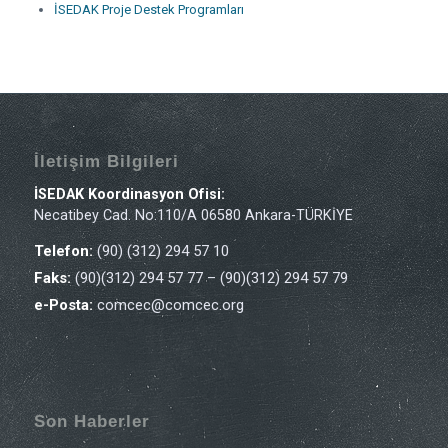
İSEDAK Proje Destek Programları
İletişim Bilgileri
İSEDAK Koordinasyon Ofisi:
Necatibey Cad. No:110/A 06580 Ankara-TÜRKİYE
Telefon:
(90) (312) 294 57 10
Faks:
(90)(312) 294 57 77 – (90)(312) 294 57 79
e-Posta:
comcec@comcec.org
Son Haberler