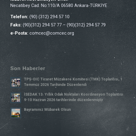
Necatibey Cad. No:110/A 06580 Ankara-TÜRKİYE
Telefon:
(90) (312) 294 57 10
Faks:
(90)(312) 294 57 77 – (90)(312) 294 57 79
e-Posta:
comcec@comcec.org
Son Haberler
TPS-OIC Ticaret Müzakere Komitesi (TMK) Toplantısı, 1
Temmuz 2026 Tarihinde Düzenlendi
İSEDAK 13. Yıllık Odak Noktaları Koordinasyon Toplantısı
9-10 Haziran 2026 tarihlerinde düzenlenmiştir
Bayramınız Mübarek Olsun