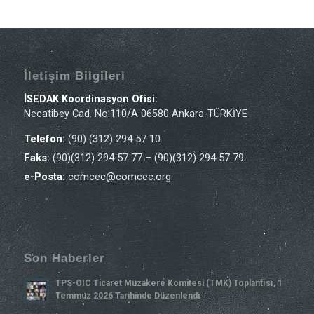
İletişim Bilgileri
İSEDAK Koordinasyon Ofisi:
Necatibey Cad. No:110/A 06580 Ankara-TÜRKİYE
Telefon:
(90) (312) 294 57 10
Faks:
(90)(312) 294 57 77 – (90)(312) 294 57 79
e-Posta:
comcec@comcec.org
Son Haberler
TPS-OIC Ticaret Müzakere Komitesi (TMK) Toplantısı, 1
Temmuz 2026 Tarihinde Düzenlendi