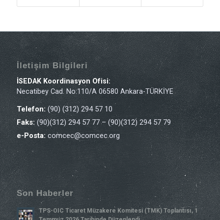
İletişim Bilgileri
İSEDAK Koordinasyon Ofisi:
Necatibey Cad. No:110/A 06580 Ankara-TÜRKİYE
Telefon:
(90) (312) 294 57 10
Faks:
(90)(312) 294 57 77 – (90)(312) 294 57 79
e-Posta:
comcec@comcec.org
Son Haberler
TPS-OIC Ticaret Müzakere Komitesi (TMK) Toplantısı, 1
Temmuz 2026 Tarihinde Düzenlendi