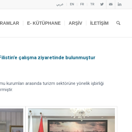
عربي
EN
FR
TR
RAMLAR
E- KÜTÜPHANE
ARŞIV
İLETIŞIM
Filistin’e çalışma ziyaretinde bulunmuştur
mu kurumları arasında turizm sektörüne yönelik işbirliği
rmiştir.