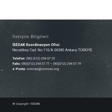
İletişim Bilgileri
İSEDAK Koordinasyon Ofisi:
Necatibey Cad. No:110/A 06580 Ankara-TÜRKİYE
Telefon:
(90) (312) 294 57 10
Faks:
(90)(312) 294 57 77 – (90)(312) 294 57 79
e-Posta:
comcec@comcec.org
© Copyright - İSEDAK