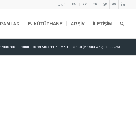
عربي
EN
FR
TR
RAMLAR
E- KÜTÜPHANE
ARŞIV
İLETIŞIM
r Arasında Tercihli Ticaret Sistemi
/
TMK Toplantısı (Ankara 3-4 Şubat 2026)