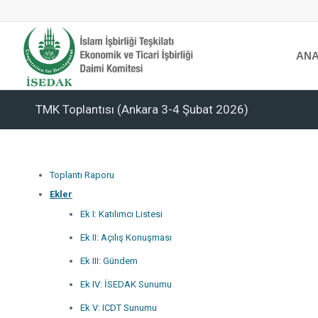
ANA
TMK Toplantısı (Ankara 3-4 Şubat 2026)
Toplantı Raporu
Ekler
Ek I: Katılımcı Listesi
Ek II: Açılış Konuşması
Ek III: Gündem
Ek IV: İSEDAK Sunumu
Ek V: ICDT Sunumu