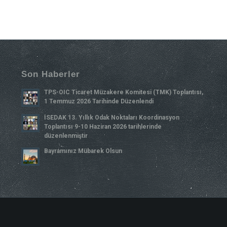
Son Haberler
TPS-OIC Ticaret Müzakere Komitesi (TMK) Toplantısı,
1 Temmuz 2026 Tarihinde Düzenlendi
İSEDAK 13. Yıllık Odak Noktaları Koordinasyon
Toplantısı 9-10 Haziran 2026 tarihlerinde
düzenlenmiştir
Bayramınız Mübarek Olsun