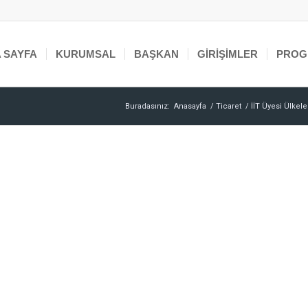
 SAYFA
KURUMSAL
BAŞKAN
GIRIŞIMLER
PROG
Buradasınız:
Anasayfa
/
Ticaret
/
İİT Üyesi Ülkele