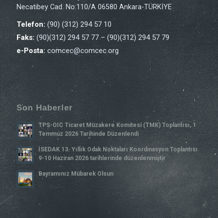
Necatibey Cad. No:110/A 06580 Ankara-TÜRKİYE
Telefon:
(90) (312) 294 57 10
Faks:
(90)(312) 294 57 77 – (90)(312) 294 57 79
e-Posta:
comcec@comcec.org
Son Haberler
TPS-OIC Ticaret Müzakere Komitesi (TMK) Toplantısı, 1
Temmuz 2026 Tarihinde Düzenlendi
İSEDAK 13. Yıllık Odak Noktaları Koordinasyon Toplantısı
9-10 Haziran 2026 tarihlerinde düzenlenmiştir
Bayramınız Mübarek Olsun