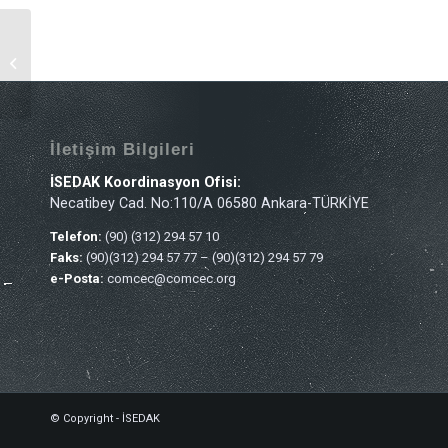
İSEDAK 41. İzleme
Komitesi Toplantısı 13-
14 Mayıs 2025
tarihlerinde Ankara’da...
İletişim Bilgileri
İSEDAK Koordinasyon Ofisi:
Necatibey Cad. No:110/A 06580 Ankara-TÜRKİYE
Telefon:
(90) (312) 294 57 10
Faks:
(90)(312) 294 57 77 – (90)(312) 294 57 79
e-Posta:
comcec@comcec.org
© Copyright - İSEDAK