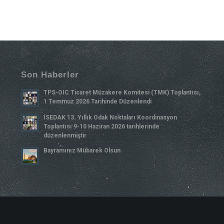
Son Haberler
TPS-OIC Ticaret Müzakere Komitesi (TMK) Toplantısı,
1 Temmuz 2026 Tarihinde Düzenlendi
İSEDAK 13. Yıllık Odak Noktaları Koordinasyon
Toplantısı 9-10 Haziran 2026 tarihlerinde
düzenlenmiştir
Bayramınız Mübarek Olsun