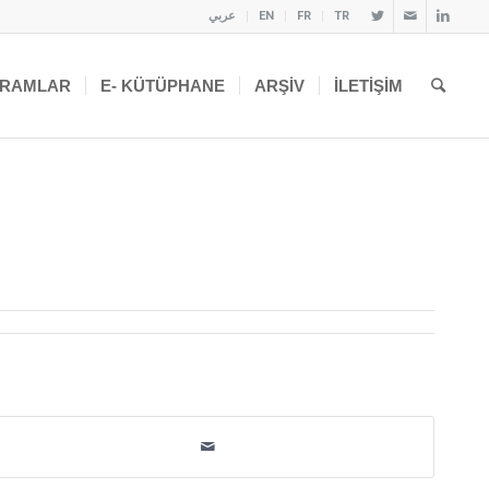
عربي
EN
FR
TR
RAMLAR
E- KÜTÜPHANE
ARŞIV
İLETIŞIM