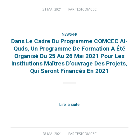
31 MAI 2021
/
PAR
TESTCOMCEC
NEWS-FR
Dans Le Cadre Du Programme COMCEC Al-
Quds, Un Programme De Formation A Été
Organisé Du 25 Au 26 Mai 2021 Pour Les
Institutions Maîtres D’ouvrage Des Projets,
Qui Seront Financés En 2021
Lire la suite
28 MAI 2021
/
PAR
TESTCOMCEC