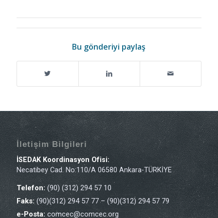
Bu gönderiyi paylaş
İletişim Bilgileri
İSEDAK Koordinasyon Ofisi:
Necatibey Cad. No:110/A 06580 Ankara-TÜRKİYE
Telefon:
(90) (312) 294 57 10
Faks:
(90)(312) 294 57 77 – (90)(312) 294 57 79
e-Posta:
comcec@comcec.org