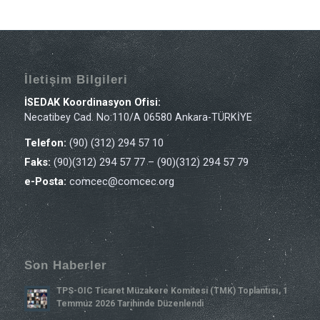
İletişim Bilgileri
İSEDAK Koordinasyon Ofisi:
Necatibey Cad. No:110/A 06580 Ankara-TÜRKİYE
Telefon:
(90) (312) 294 57 10
Faks:
(90)(312) 294 57 77 – (90)(312) 294 57 79
e-Posta:
comcec@comcec.org
Son Haberler
TPS-OIC Ticaret Müzakere Komitesi (TMK) Toplantısı, 1
Temmuz 2026 Tarihinde Düzenlendi