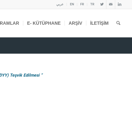
عربي
EN
FR
TR
RAMLAR
E- KÜTÜPHANE
ARŞIV
İLETIŞIM
DYY) Teşvik Edilmesi ”