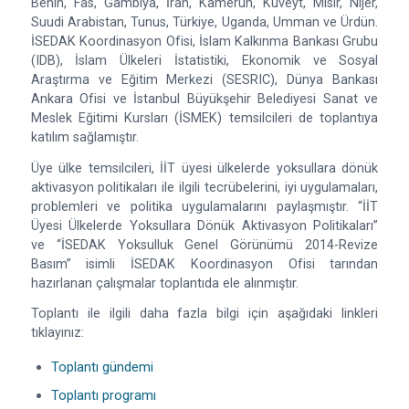
Benin, Fas, Gambiya, İran, Kamerun, Kuveyt, Mısır, Nijer,
Suudi Arabistan, Tunus, Türkiye, Uganda, Umman ve Ürdün.
İSEDAK Koordinasyon Ofisi, İslam Kalkınma Bankası Grubu
(IDB), İslam Ülkeleri İstatistiki, Ekonomik ve Sosyal
Araştırma ve Eğitim Merkezi (SESRIC), Dünya Bankası
Ankara Ofisi ve İstanbul Büyükşehir Belediyesi Sanat ve
Meslek Eğitimi Kursları (İSMEK) temsilcileri de toplantıya
katılım sağlamıştır.
Üye ülke temsilcileri, İİT üyesi ülkelerde yoksullara dönük
aktivasyon politikaları ile ilgili tecrübelerini, iyi uygulamaları,
problemleri ve politika uygulamalarını paylaşmıştır. “İİT
Üyesi Ülkelerde Yoksullara Dönük Aktivasyon Politikaları”
ve “İSEDAK Yoksulluk Genel Görünümü 2014-Revize
Basım” isimli İSEDAK Koordinasyon Ofisi tarından
hazırlanan çalışmalar toplantıda ele alınmıştır.
Toplantı ile ilgili daha fazla bilgi için aşağıdaki linkleri
tıklayınız:
Toplantı gündemi
Toplantı programı