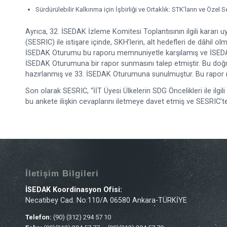
Sürdürülebilir Kalkınma için İşbirliği ve Ortaklık: STK’ların ve Özel 
Ayrıca, 32. İSEDAK İzleme Komitesi Toplantısının ilgili kararı
(SESRIC) ile istişare içinde, SKH’lerin, alt hedefleri de dâhil olm
İSEDAK Oturumu bu raporu memnuniyetle karşılamış ve İSEDAK Ko
İSEDAK Oturumuna bir rapor sunmasını talep etmiştir. Bu doğrultu
hazırlanmış ve 33. İSEDAK Oturumuna sunulmuştur. Bu rapor m
Son olarak SESRIC, “İİT Üyesi Ülkelerin SDG Öncelikleri ile i
bu ankete ilişkin cevaplarını iletmeye davet etmiş ve SESRIC
İletişim Bilgileri
İSEDAK Koordinasyon Ofisi:
Necatibey Cad. No:110/A 06580 Ankara-TÜRKİYE
Telefon:
(90) (312) 294 57 10