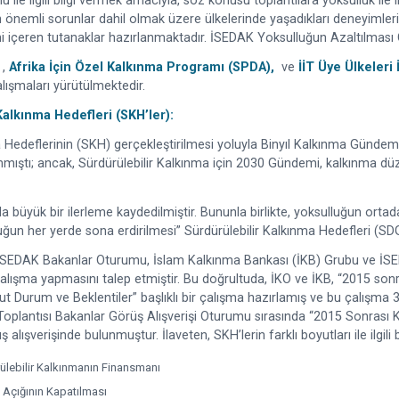
ile ilgili bilgi vermek amacıyla, söz konusu toplantılara yoksulluk ile
lan önemli sorunlar dahil olmak üzere ülkelerinde yaşadıkları deneyimle
i içeren tutanaklar hazırlanmaktadır. İSEDAK Yoksulluğun Azaltılması Çalış
)
,
Afrika İçin Özel Kalkınma Programı (SPDA)
,
ve
İİT Üye Ülkeleri
alışmaları yürütülmektedir.
alkınma Hedefleri (SKH’ler):
 Hedeflerinin (SKH) gerçekleştirilmesi yoluyla Binyıl Kalkınma Gündemi
nmıştı; ancak, Sürdürülebilir Kalkınma için 2030 Gündemi, kalkınma düz
üyük bir ilerleme kaydedilmiştir. Bununla birlikte, yoksulluğun ortadan
n her yerde sona erdirilmesi” Sürdürülebilir Kalkınma Hedefleri (SDG)’n
 İSEDAK Bakanlar Oturumu, İslam Kalkınma Bankası (İKB) Grubu ve İSE
ir çalışma yapmasını talep etmiştir. Bu doğrultuda, İKO ve İKB, “2015 s
vcut Durum ve Beklentiler” başlıklı bir çalışma hazırlamış ve bu çalı
EDAK Toplantısı Bakanlar Görüş Alışverişi Oturumu sırasında “2015 Sonr
şverişinde bulunmuştur. İlaveten, SKH’lerin farklı boyutları ile ilgili 
ülebilir Kalkınmanın Finansmanı
 Açığının Kapatılması