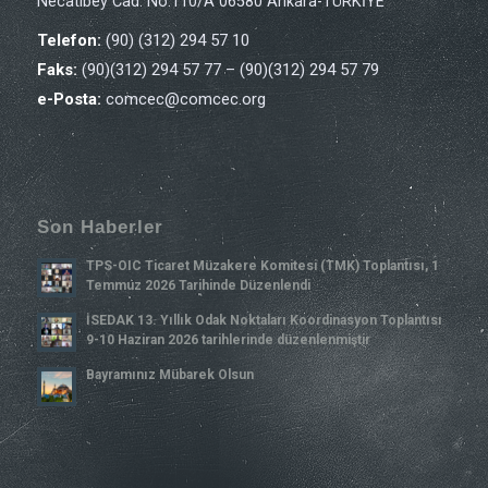
Necatibey Cad. No:110/A 06580 Ankara-TÜRKİYE
Telefon:
(90) (312) 294 57 10
Faks:
(90)(312) 294 57 77 – (90)(312) 294 57 79
e-Posta:
comcec@comcec.org
Son Haberler
TPS-OIC Ticaret Müzakere Komitesi (TMK) Toplantısı, 1
Temmuz 2026 Tarihinde Düzenlendi
İSEDAK 13. Yıllık Odak Noktaları Koordinasyon Toplantısı
9-10 Haziran 2026 tarihlerinde düzenlenmiştir
Bayramınız Mübarek Olsun