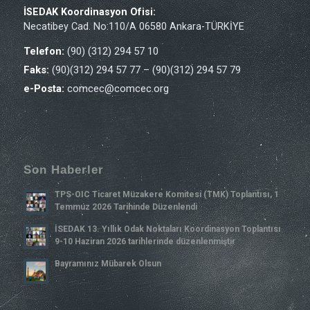
İSEDAK Koordinasyon Ofisi:
Necatibey Cad. No:110/A 06580 Ankara-TÜRKİYE
Telefon:
(90) (312) 294 57 10
Faks:
(90)(312) 294 57 77 – (90)(312) 294 57 79
e-Posta:
comcec@comcec.org
Son Haberler
TPS-OIC Ticaret Müzakere Komitesi (TMK) Toplantısı, 1
Temmuz 2026 Tarihinde Düzenlendi
İSEDAK 13. Yıllık Odak Noktaları Koordinasyon Toplantısı
9-10 Haziran 2026 tarihlerinde düzenlenmiştir
Bayramınız Mübarek Olsun