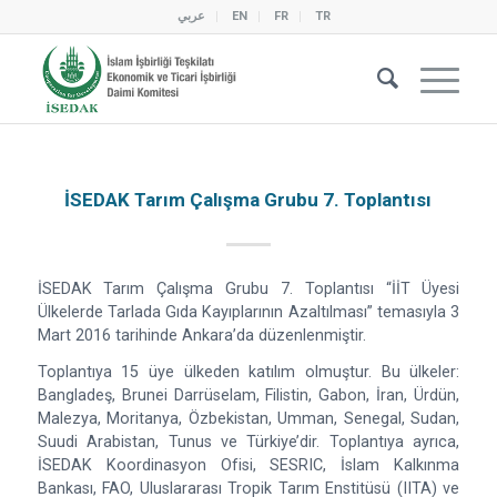
عربي
EN
FR
TR
İSEDAK Tarım Çalışma Grubu 7. Toplantısı
İSEDAK Tarım Çalışma Grubu 7. Toplantısı “İİT Üyesi
Ülkelerde Tarlada Gıda Kayıplarının Azaltılması” temasıyla 3
Mart 2016 tarihinde Ankara’da düzenlenmiştir.
Toplantıya 15 üye ülkeden katılım olmuştur. Bu ülkeler:
Bangladeş, Brunei Darrüselam, Filistin, Gabon, İran, Ürdün,
Malezya, Moritanya, Özbekistan, Umman, Senegal, Sudan,
Suudi Arabistan, Tunus ve Türkiye’dir. Toplantıya ayrıca,
İSEDAK Koordinasyon Ofisi, SESRIC, İslam Kalkınma
Bankası, FAO, Uluslararası Tropik Tarım Enstitüsü (IITA) ve