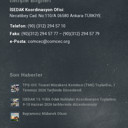
İletişim Bilgileri
İSEDAK Koordinasyon Ofisi:
Necatibey Cad. No:110/A 06580 Ankara-TÜRKİYE
Telefon:
(90) (312) 294 57 10
Faks:
(90)(312) 294 57 77 – (90)(312) 294 57 79
e-Posta:
comcec@comcec.org
Son Haberler
TPS-OIC Ticaret Müzakere Komitesi (TMK) Toplantısı, 1
Temmuz 2026 Tarihinde Düzenlendi
İSEDAK 13. Yıllık Odak Noktaları Koordinasyon Toplantısı
9-10 Haziran 2026 tarihlerinde düzenlenmiştir
Bayramınız Mübarek Olsun