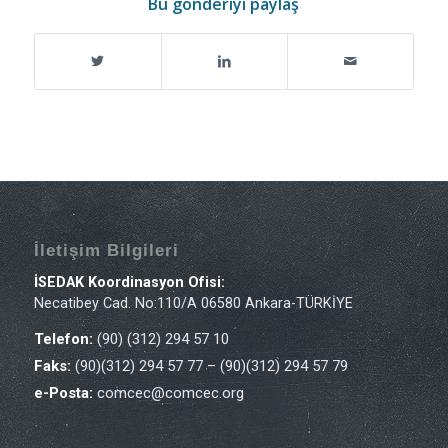
Bu gönderiyi paylaş
İletişim Bilgileri
İSEDAK Koordinasyon Ofisi:
Necatibey Cad. No:110/A 06580 Ankara-TÜRKİYE
Telefon:
(90) (312) 294 57 10
Faks:
(90)(312) 294 57 77 – (90)(312) 294 57 79
e-Posta:
comcec@comcec.org