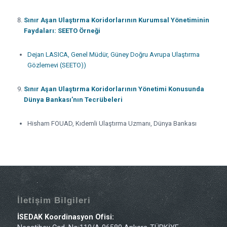
Sınır Aşan Ulaştırma Koridorlarının Kurumsal Yönetiminin
Faydaları: SEETO Örneği
Dejan LASICA, Genel Müdür, Güney Doğru Avrupa Ulaştırma
Gözlemevi (SEETO))
Sınır Aşan Ulaştırma Koridorlarının Yönetimi Konusunda
Dünya Bankası’nın Tecrübeleri
Hisham FOUAD, Kıdemli Ulaştırma Uzmanı, Dünya Bankası
İletişim Bilgileri
İSEDAK Koordinasyon Ofisi: