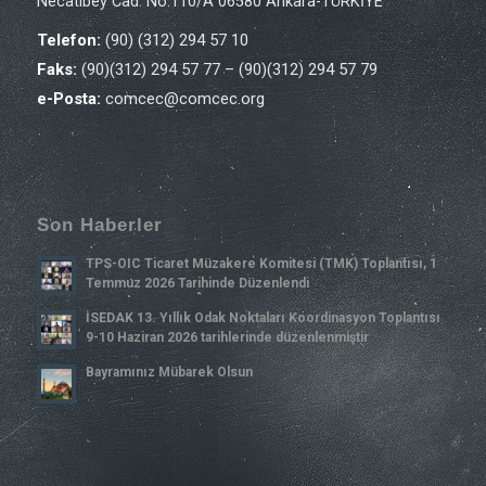
Necatibey Cad. No:110/A 06580 Ankara-TÜRKİYE
Telefon:
(90) (312) 294 57 10
Faks:
(90)(312) 294 57 77 – (90)(312) 294 57 79
e-Posta:
comcec@comcec.org
Son Haberler
TPS-OIC Ticaret Müzakere Komitesi (TMK) Toplantısı, 1
Temmuz 2026 Tarihinde Düzenlendi
İSEDAK 13. Yıllık Odak Noktaları Koordinasyon Toplantısı
9-10 Haziran 2026 tarihlerinde düzenlenmiştir
Bayramınız Mübarek Olsun