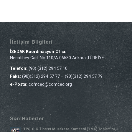
İletişim Bilgileri
İSEDAK Koordinasyon Ofisi:
Necatibey Cad. No:110/A 06580 Ankara-TÜRKİYE
Telefon:
(90) (312) 294 57 10
Faks:
(90)(312) 294 57 77 – (90)(312) 294 57 79
e-Posta:
comcec@comcec.org
Son Haberler
TPS-OIC Ticaret Müzakere Komitesi (TMK) Toplantısı, 1