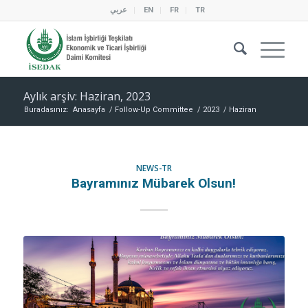
عربي
EN
FR
TR
Aylık arşiv: Haziran, 2023
Buradasınız:
Anasayfa
/
Follow-Up Committee
/
2023
/
Haziran
NEWS-TR
Bayramınız Mübarek Olsun!