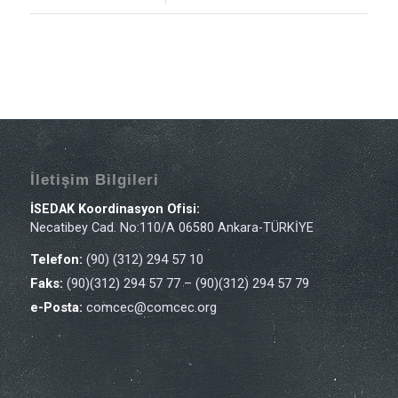
İletişim Bilgileri
İSEDAK Koordinasyon Ofisi:
Necatibey Cad. No:110/A 06580 Ankara-TÜRKİYE
Telefon:
(90) (312) 294 57 10
Faks:
(90)(312) 294 57 77 – (90)(312) 294 57 79
e-Posta:
comcec@comcec.org