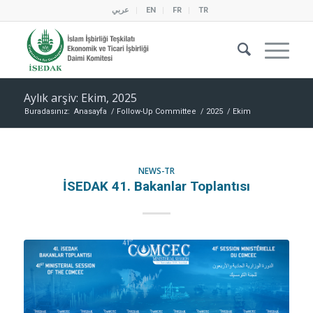
عربي
EN
FR
TR
Aylık arşiv: Ekim, 2025
Buradasınız:
Anasayfa
/
Follow-Up Committee
/
2025
/
Ekim
NEWS-TR
İSEDAK 41. Bakanlar Toplantısı