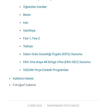
Öğrenilen Dersler
Benin
Iran
Gambiya
Fas-1
,
Fas-2
Türkiye
İslam Gıda Güvenliği Örgütü (IOFS) Sunumu
FAO Orta Asya Alt Bölge Ofisi (FAO-SEC) Sunumu
İSEDAK Proje Destek Programları
Katılımcı listesi
Fotoğraf Galerisi
2 EKIM 2025
/
TARAFINDAN
TESTCOMCEC