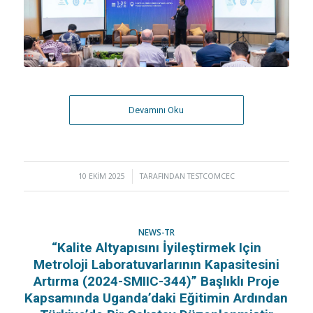
Devamını Oku
10 EKIM 2025
/
TARAFINDAN
TESTCOMCEC
NEWS-TR
“Kalite Altyapısını İyileştirmek Için
Metroloji Laboratuvarlarının Kapasitesini
Artırma (2024-SMIIC-344)” Başlıklı Proje
Kapsamında Uganda’daki Eğitimin Ardından