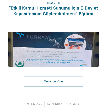
NEWS-TR
“Etkili Kamu Hizmeti Sunumu Için E-Devlet
Kapasitesinin Güçlendirilmesi” Eğitimi
Devamını Oku
9 EKIM 2025
/
TARAFINDAN
TESTCOMCEC