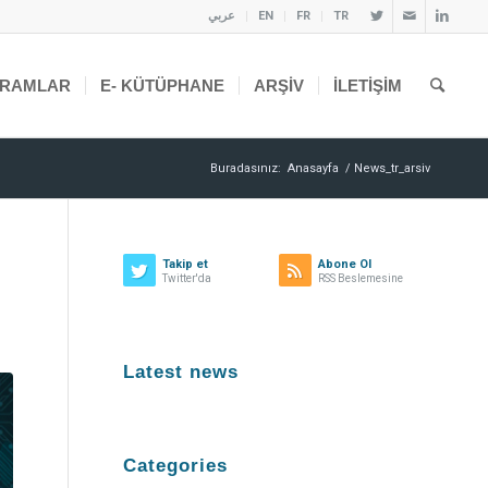
عربي
EN
FR
TR
RAMLAR
E- KÜTÜPHANE
ARŞIV
İLETIŞIM
Buradasınız:
Anasayfa
/
News_tr_arsiv
Takip et
Abone Ol
Twitter'da
RSS Beslemesine
Latest news
Categories