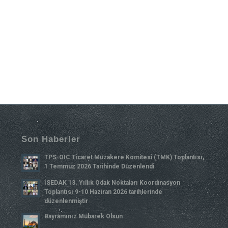
Son Haberler
TPS-OIC Ticaret Müzakere Komitesi (TMK) Toplantısı,
1 Temmuz 2026 Tarihinde Düzenlendi
İSEDAK 13. Yıllık Odak Noktaları Koordinasyon
Toplantısı 9-10 Haziran 2026 tarihlerinde
düzenlenmiştir
Bayramınız Mübarek Olsun