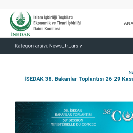
ANA
Kategori arşivi: News_tr_arsiv
NE
İSEDAK 38. Bakanlar Toplantısı 26-29 Kas