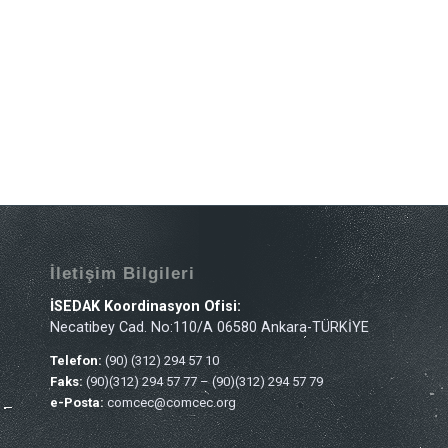
İletişim Bilgileri
İSEDAK Koordinasyon Ofisi:
Necatibey Cad. No:110/A 06580 Ankara-TÜRKİYE
Telefon:
(90) (312) 294 57 10
Faks:
(90)(312) 294 57 77 – (90)(312) 294 57 79
e-Posta:
comcec@comcec.org