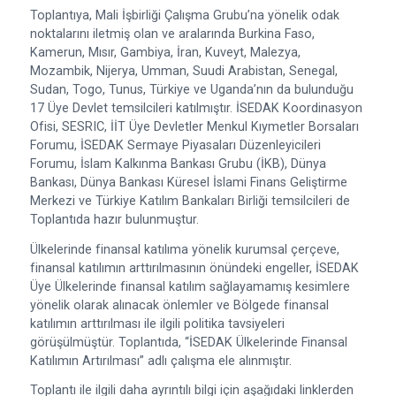
Toplantıya, Mali İşbirliği Çalışma Grubu’na yönelik odak
noktalarını iletmiş olan ve aralarında Burkina Faso,
Kamerun, Mısır, Gambiya, İran, Kuveyt, Malezya,
Mozambik, Nijerya, Umman, Suudi Arabistan, Senegal,
Sudan, Togo, Tunus, Türkiye ve Uganda’nın da bulunduğu
17 Üye Devlet temsilcileri katılmıştır. İSEDAK Koordinasyon
Ofisi, SESRIC, İİT Üye Devletler Menkul Kıymetler Borsaları
Forumu, İSEDAK Sermaye Piyasaları Düzenleyicileri
Forumu, İslam Kalkınma Bankası Grubu (İKB), Dünya
Bankası, Dünya Bankası Küresel İslami Finans Geliştirme
Merkezi ve Türkiye Katılım Bankaları Birliği temsilcileri de
Toplantıda hazır bulunmuştur.
Ülkelerinde finansal katılıma yönelik kurumsal çerçeve,
finansal katılımın arttırılmasının önündeki engeller, İSEDAK
Üye Ülkelerinde finansal katılım sağlayamamış kesimlere
yönelik olarak alınacak önlemler ve Bölgede finansal
katılımın arttırılması ile ilgili politika tavsiyeleri
görüşülmüştür. Toplantıda, “İSEDAK Ülkelerinde Finansal
Katılımın Artırılması” adlı çalışma ele alınmıştır.
Toplantı ile ilgili daha ayrıntılı bilgi için aşağıdaki linklerden