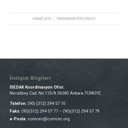
4 MART 2014
/
TARAFINDAN
TESTCOMCEC
İletişim Bilgileri
İSEDAK Koordinasyon Ofisi:
Necatibey Cad. No:110/A 06580 Ankara-TÜRKİYE
Telefon:
(90) (312) 294 57 10
Faks:
(90)(312) 294 57 77 – (90)(312) 294 57 79
e-Posta:
comcec@comcec.org