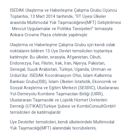
İSEDAK Ulaştırma ve Haberleşme Çalışma Grubu Üçüncü
Toplantısı, 13 Mart 2014 tarihinde, “
İİT Üyesi Ülkeler
arasında Multimodal Yük Taşımacılığının(MFT) Geliştirilmesi
: Mevcut Uygulamalar ve Politika Tavsiyeleri
” temasıyla
Ankara Crowne Plaza otelinde yapılmıştır.
Ulaştırma ve Haberleşme Çalışma Grubu için kendi odak
noktalarını bildiren 15 Üye Devlet temsilcileri toplantıya
katılmıştır. Bu ülkeler, sırasıyla, Afganistan, Cibuti,
Endonezya, Fas, Filistin, Irak, İran, Nijerya, Pakistan,
Senegal, Suudi Arabistan, Türkiye, Uganda, Umman ve
Ürdün’dür. İSEDAK Koordinasyon Ofisi, İslam Kalkınma
Bankası Grubu(IDB), İslam Ülkeleri İstatistik, Ekonomik ve
Sosyal Araştırma ve Eğitim Merkezi (SESRIC), Uluslararası
Yol-Demiryolu Kombine Taşımacıları Birliği (UIRR),
Uluslararası Taşımacılık ve Lojistik Hizmet Üretenleri
Derneği (UTIKAD)Türkiye Şubesi ve KombiConsultGmbH
temsilcileri de katılmışlardır.
Üye Devletler temsilcileri, kendi ülkelerindeki Multimodal
Yük Taşımacılığı(MFT) alanındaki tecrübelerini,