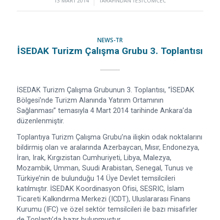
13 MART 2014
/
TARAFINDAN
TESTCOMCEC
NEWS-TR
İSEDAK Turizm Çalışma Grubu 3. Toplantısı
İSEDAK Turizm Çalışma Grubunun 3. Toplantısı, “İSEDAK
Bölgesi’nde Turizm Alanında Yatırım Ortamının
Sağlanması” temasıyla 4 Mart 2014 tarihinde Ankara’da
düzenlenmiştir.
Toplantıya Turizm Çalışma Grubu’na ilişkin odak noktalarını
bildirmiş olan ve aralarında Azerbaycan, Mısır, Endonezya,
İran, Irak, Kırgızistan Cumhuriyeti, Libya, Malezya,
Mozambik, Umman, Suudi Arabistan, Senegal, Tunus ve
Türkiye’nin de bulunduğu 14 Üye Devlet temsilcileri
katılmıştır. İSEDAK Koordinasyon Ofisi, SESRIC, İslam
Ticareti Kalkındırma Merkezi (ICDT), Uluslararası Finans
Kurumu (IFC) ve özel sektör temsilcileri ile bazı misafirler
de Toplantı’da hazır bulunmuştur.