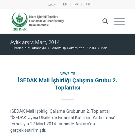
عربي
EN
FR
TR
Aylık arşiv: Mart, 2014
Buradasınız:
Anasayfa
/
Follow-Up Committee
/
2014
/
Mart
NEWS-TR
İSEDAK Mali İşbirliği Çalışma Grubu 2.
Toplantısı
İSEDAK Mali İşbirliği Çalışma Grubunun 2. Toplantısı,
“İSEDAK Üyesi Ülkelerde Finansal Katılımın Arttırılması”
temasıyla 27 Mart 2014 tarihinde Ankara’da
gerçekleştirilmiştir.