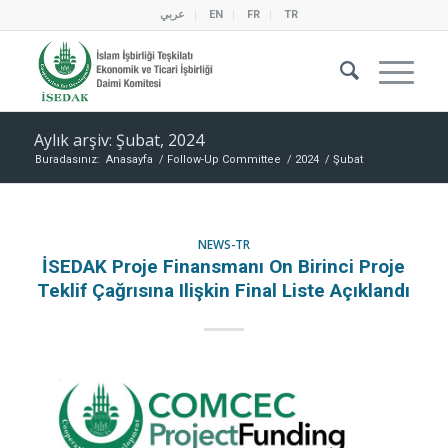
عربي
EN
FR
TR
Aylık arşiv: Şubat, 2024
Buradasınız:
Anasayfa
/
Follow-Up Committee
/
2024
/
Şubat
NEWS-TR
İSEDAK Proje Finansmanı On Birinci Proje
Teklif Çağrısına Ilişkin Final Liste Açıklandı