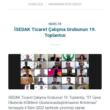
6 EKIM 2022
/
TARAFINDAN
TESTCOMCEC
NEWS-TR
İSEDAK Ticaret Çalışma Grubunun 19.
Toplantısı
İSEDAK Ticaret Çalışma Grubunun 19. Toplantısı, “İİT Üyesi
Ülkelerde KOBİlerin Uluslararasılaştırılmasının Artırılması”
temasıyla 4 Ekim 2022 tarihinde çevrimiçi olarak