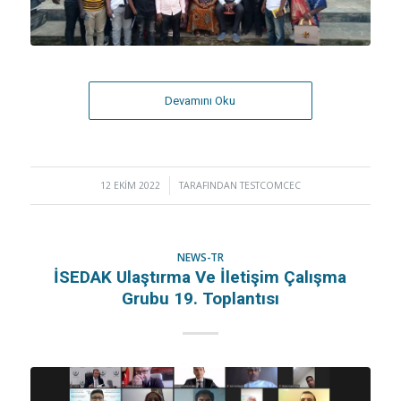
Devamını Oku
12 EKIM 2022
/
TARAFINDAN
TESTCOMCEC
NEWS-TR
İSEDAK Ulaştırma Ve İletişim Çalışma
Grubu 19. Toplantısı