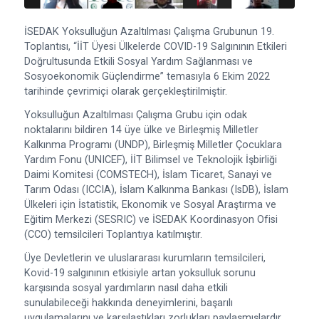
İSEDAK Yoksulluğun Azaltılması Çalışma Grubunun 19.
Toplantısı, “İİT Üyesi Ülkelerde COVID-19 Salgınının Etkileri
Doğrultusunda Etkili Sosyal Yardım Sağlanması ve
Sosyoekonomik Güçlendirme” temasıyla 6 Ekim 2022
tarihinde çevrimiçi olarak gerçekleştirilmiştir.
Yoksulluğun Azaltılması Çalışma Grubu için odak
noktalarını bildiren 14 üye ülke ve Birleşmiş Milletler
Kalkınma Programı (UNDP), Birleşmiş Milletler Çocuklara
Yardım Fonu (UNICEF), İİT Bilimsel ve Teknolojik İşbirliği
Daimi Komitesi (COMSTECH), İslam Ticaret, Sanayi ve
Tarım Odası (ICCIA), İslam Kalkınma Bankası (IsDB), İslam
Ülkeleri için İstatistik, Ekonomik ve Sosyal Araştırma ve
Eğitim Merkezi (SESRIC) ve İSEDAK Koordinasyon Ofisi
(CCO) temsilcileri Toplantıya katılmıştır.
Üye Devletlerin ve uluslararası kurumların temsilcileri,
Kovid-19 salgınının etkisiyle artan yoksulluk sorunu
karşısında sosyal yardımların nasıl daha etkili
sunulabileceği hakkında deneyimlerini, başarılı
uygulamalarını ve karşılaştıkları zorlukları paylaşmışlardır.