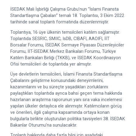
İSEDAK Mali İşbirliği Çalışma Grubu’nun “İslami Finansta
Standartlaşma Çabaları” temalı 18. Toplantısı, 3 Ekim 2022
tarihinde sanal toplantı formatında düzenlenmiştir.
Toplantıya, 16 üye ülkenin temsilcileri katılım sağlamıştır.
Toplantıda SESRIC, SMIIC, IsDB, CIBAFI, AAOIFI, İİT
Borsalar Forumu, İSEDAK Sermaye Piyasası Düzenleyiciler
Forumu, İİT-İSEDAK Merkez Bankaları Forumu, Türkiye
Katılım Bankaları Birliği (TKKB), ve İSEDAK Koordinasyon
Ofisi temsilcileri de toplantıda yer almıştır.
Üye devletlerin temsilcileri, İslami Finansta Standartlaşma
Çabalarını geliştirme konusundaki deneyimlerini,
kazanımlarını ve bu süreçte yaşadıkları zorluklarını
paylaştıkları toplantıda ayrıca bahsi geçen tema hakkında
hazırlanan araştırma raporunun yanı sıra vaka incelemesi
yapılan ülkeler detaylıca ele alınmıştır. Katılımcıların görüş
ve önerileri, ilgili çalışma kapsamında ortaya konan
bulgularla birlikte oluşturulan politika tavsiyeleri 38. İSEDAK
Bakanlar Oturumu’na sunulacaktır.
Toplantı hakkında daha fazla bilgi için aşağıdaki