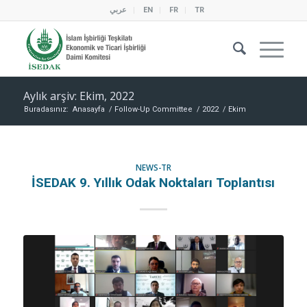
عربي
EN
FR
TR
Aylık arşiv: Ekim, 2022
Buradasınız:
Anasayfa
/
Follow-Up Committee
/
2022
/
Ekim
NEWS-TR
İSEDAK 9. Yıllık Odak Noktaları Toplantısı