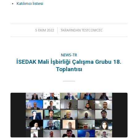
Katılımcı listesi
5 EKIM 2022
/
TARAFINDAN
TESTCOMCEC
NEWS-TR
İSEDAK Mali İşbirliği Çalışma Grubu 18.
Toplantısı