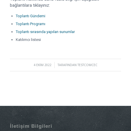
bağlantılara tıklayınız:
Toplantı Gündemi
Toplantı Programı
Toplantı sırasında yapılan sunumlar
Katılımcı listesi
4 EKIM 2022
/
TARAFINDAN
TESTCOMCEC
İletişim Bilgileri