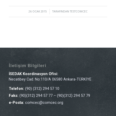
26 OCAK 2015
/
TARAFINDAN
TESTCOMCEC
İletişim Bilgileri
İSEDAK Koordinasyon Ofisi:
Necatibey Cad. No:110/A 06580 Ankara-TÜRKİYE
Telefon:
(90) (312) 294 57 10
Faks:
(90)(312) 294 57 77 – (90)(312) 294 57 79
e-Posta:
comcec@comcec.org