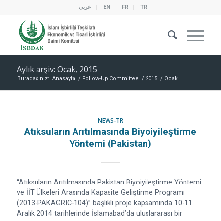
عربي
EN
FR
TR
Aylık arşiv: Ocak, 2015
Buradasınız:
Anasayfa
/
Follow-Up Committee
/
2015
/
Ocak
NEWS-TR
Atıksuların Arıtılmasında Biyoiyileştirme
Yöntemi (Pakistan)
“Atıksuların Arıtılmasında Pakistan Biyoiyileştirme Yöntemi
ve İİT Ülkeleri Arasında Kapasite Geliştirme Programı
(2013-PAKAGRIC-104)” başlıklı proje kapsamında 10-11
Aralık 2014 tarihlerinde İslamabad’da uluslararası bir